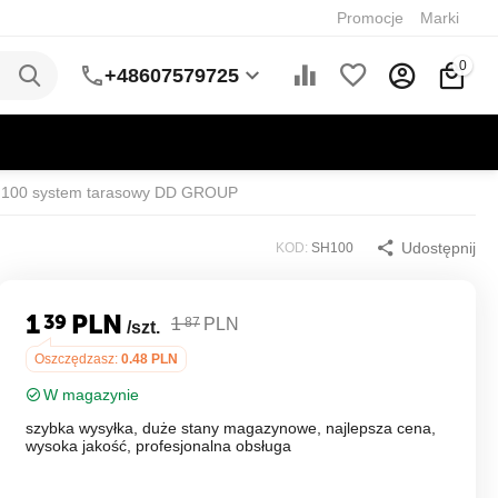
Promocje
Marki
0
+48607579725
100 system tarasowy DD GROUP
Udostępnij
KOD:
SH100
1
PLN
39
1
PLN
87
/szt.
Oszczędzasz:
0.48
PLN
W magazynie
szybka wysyłka, duże stany magazynowe, najlepsza cena,
wysoka jakość, profesjonalna obsługa