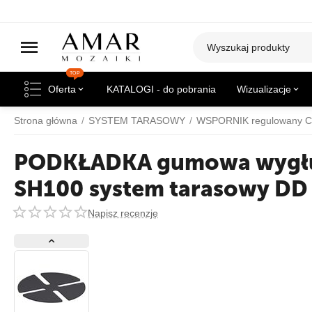
TOP
Oferta
KATALOGI - do pobrania
Wizualizacje
Strona główna
/
SYSTEM TARASOWY
/
WSPORNIK regulowany 
PODKŁADKA gumowa wygłu
SH100 system tarasowy D
Napisz recenzję