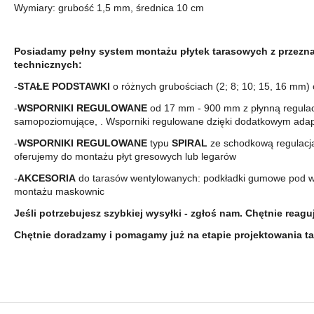
Wymiary: grubość 1,5 mm, średnica 10 cm
Posiadamy pełny system montażu płytek tarasowych z przezn
technicznych:
-
STAŁE PODSTAWKI
o różnych grubościach (2; 8; 10; 15, 16 mm)
-
WSPORNIKI REGULOWANE
od 17 mm - 900 mm z płynną regulac
samopoziomujące, . Wsporniki regulowane dzięki dodatkowym adap
-
WSPORNIKI REGULOWANE
typu
SPIRAL
ze schodkową regulacją
oferujemy do montażu płyt gresowych lub legarów
-
AKCESORIA
do tarasów wentylowanych: podkładki gumowe pod wspo
montażu maskownic
Jeśli potrzebujesz szybkiej wysyłki - zgłoś nam. Chętnie reagu
Chętnie doradzamy i pomagamy już na etapie projektowania tar