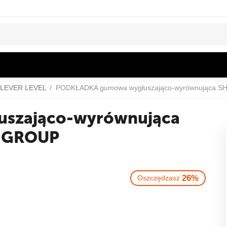
CLEVER LEVEL
/
PODKŁADKA gumowa wygłuszająco-wyrównująca SH
szająco-wyrównująca
D GROUP
26%
Oszczędzasz