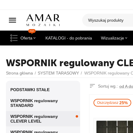
TOP
Oferta
KATALOGI - do pobrania
Wizualizacje
WSPORNIK regulowany CLE
Strona główna
/
SYSTEM TARASOWY
/
WSPORNIK regulowany 
Sortuj wg.:
od A d
PODSTAWKI STAŁE
WSPORNIK regulowany
25%
Oszczędzasz
STANDARD
WSPORNIK regulowany
CLEVER LEVEL
WSPORNIK regulowany