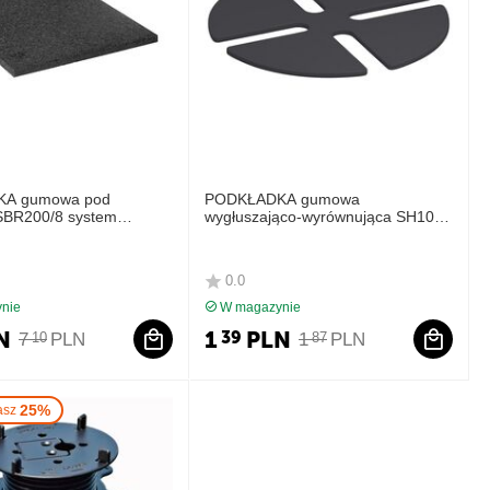
A gumowa pod
PODKŁADKA gumowa
 SBR200/8 system
wygłuszająco-wyrównująca SH100
 DD GROUP
system tarasowy DD GROUP
0.0
nie
W magazynie
N
1
PLN
39
7
PLN
1
PLN
10
87
25%
asz