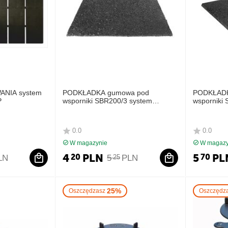
ANIA system
PODKŁADKA gumowa pod
PODKŁADK
P
wsporniki SBR200/3 system
wsporniki
tarasowy DD GROUP
tarasowy
0.0
0.0
W magazynie
W magazy
4
PLN
5
PL
20
70
LN
5
PLN
25
25%
Oszczędzasz
Oszczędz