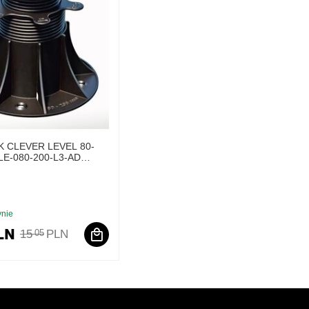
 CLEVER LEVEL 80-
LE-080-200-L3-AD
arasowy DD GROUP
nie
LN
15
PLN
05