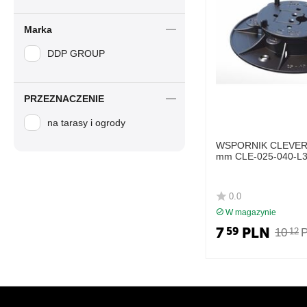
Marka
DDP GROUP
PRZEZNACZENIE
na tarasy i ogrody
WSPORNIK CLEVER 
mm CLE-025-040-L3
tarasowy DD GROU
0.0
W magazynie
7
PLN
59
10
12