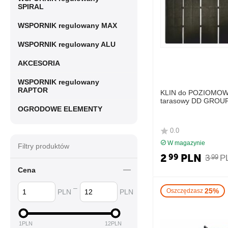
SPIRAL
WSPORNIK regulowany MAX
WSPORNIK regulowany ALU
AKCESORIA
WSPORNIK regulowany
RAPTOR
KLIN do POZIOMOW
tarasowy DD GROU
OGRODOWE ELEMENTY
0.0
W magazynie
Filtry produktów
2
PLN
99
3
P
99
Cena
–
25%
Oszczędzasz
PLN
PLN
1
PLN
12
PLN