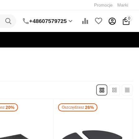
Promocje
Marki
0
+48607579725
20%
26%
asz
Oszczędzasz