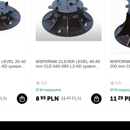
LEVEL 25-40
WSPORNIK CLEVER LEVEL 40-80
WSPORNIK
-AD system
mm CLE-040-080-L3-AD system
200 mm C
P
tarasowy DD GROUP
system t
0.0
0.0
W magazynie
W magazy
8
PLN
11
P
95
29
PLN
11
PLN
93