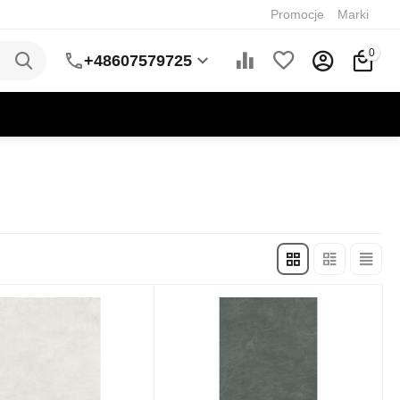
Promocje
Marki
0
+48607579725