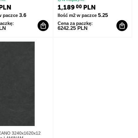
PLN
1,189
PLN
00
3.6
5.25
w paczce
Ilość m2 w paczce
aczkę:
Cena za paczkę:
PLN
6242.25 PLN
LCANO 3240x1620x12