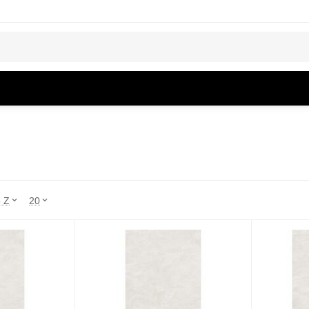
o Z
20