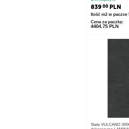
839
PLN
00
Ilość m2 w paczce
Cena za paczkę:
4404.75 PLN
Slate VULCANO 300