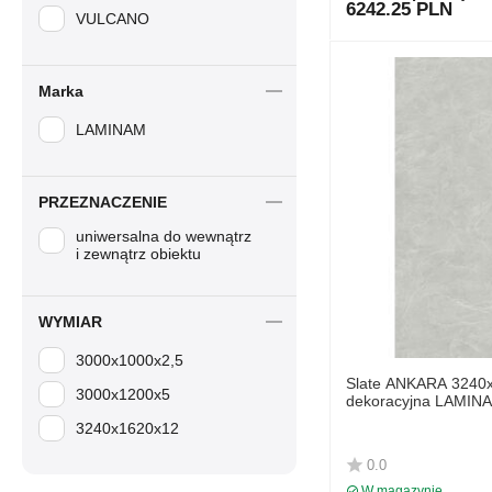
6242.25 PLN
VULCANO
Marka
LAMINAM
PRZEZNACZENIE
uniwersalna do wewnątrz
i zewnątrz obiektu
WYMIAR
3000x1000x2,5
Slate ANKARA 3240
3000x1200x5
dekoracyjna LAMIN
3240x1620x12
0.0
W magazynie