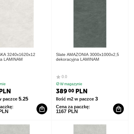
SKA 3240x1620x12
Slate AMAZONIA 3000x1000x2,5
na LAMINAM
dekoracyjna LAMINAM
0.0
nie
W magazynie
PLN
389
PLN
00
5.25
3
w paczce
Ilość m2 w paczce
aczkę:
Cena za paczkę:
 PLN
1167 PLN