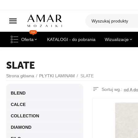
TOP
Oferta
KATALOGI - do pobrania
Wizualizacje
SLATE
Strona główna
/
PŁYTKI LAMINAM
/
SLATE
Sortuj wg.:
od A d
BLEND
CALCE
COLLECTION
DIAMOND