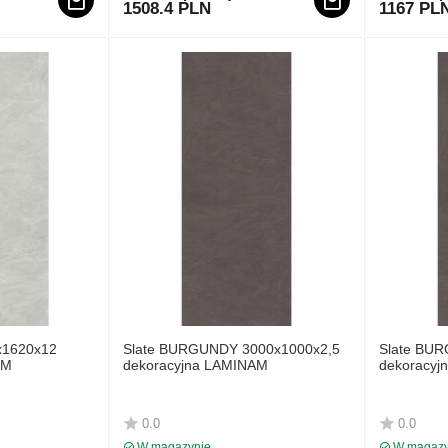
1508.4 PLN
1167 PL
x1620x12
Slate BURGUNDY 3000x1000x2,5
Slate BU
AM
dekoracyjna LAMINAM
dekoracyj
0.0
0.0
W magazynie
W magazy