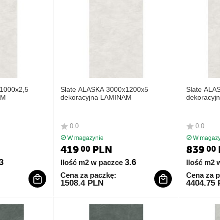
1000x2,5
Slate ALASKA 3000x1200x5
Slate ALA
AM
dekoracyjna LAMINAM
dekoracyj
0.0
0.0
W magazynie
W magazy
419
PLN
839
00
00
3
3.6
Ilość m2 w paczce
Ilość m2 
Cena za paczkę:
Cena za p
1508.4 PLN
4404.75