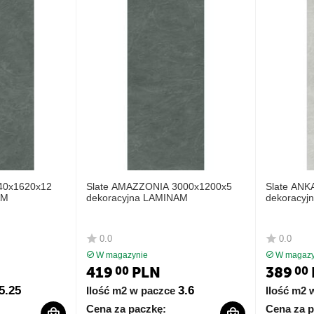
40x1620x12
Slate AMAZZONIA 3000x1200x5
Slate ANK
AM
dekoracyjna LAMINAM
dekoracyj
0.0
0.0
W magazynie
W magazy
419
PLN
389
00
00
5.25
3.6
Ilość m2 w paczce
Ilość m2 
Cena za paczkę:
Cena za p