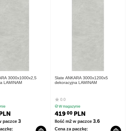
ARA 3000x1000x2,5
Slate ANKARA 3000x1200x5
na LAMINAM
dekoracyjna LAMINAM
0.0
nie
W magazynie
PLN
419
PLN
00
3
3.6
w paczce
Ilość m2 w paczce
aczkę:
Cena za paczkę: