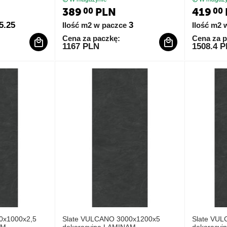
389
PLN
419
00
00
5.25
3
Ilość m2 w paczce
Ilość m2 
Cena za paczkę:
Cena za p
1167 PLN
1508.4 
0x1000x2,5
Slate VULCANO 3000x1200x5
Slate VU