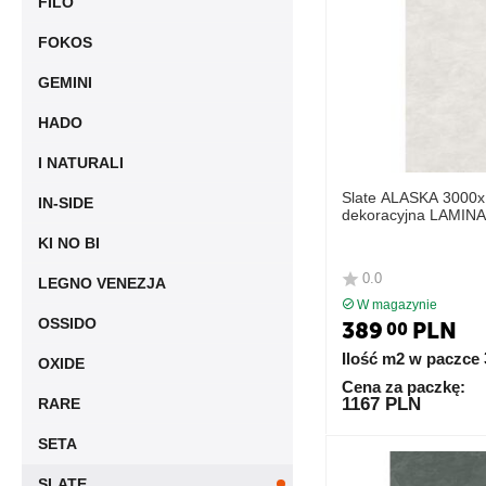
FILO
FOKOS
GEMINI
HADO
I NATURALI
Slate ALASKA 3000x
IN-SIDE
dekoracyjna LAMIN
KI NO BI
0.0
LEGNO VENEZJA
W magazynie
OSSIDO
389
PLN
00
Ilość m2 w paczce
OXIDE
Cena za paczkę:
1167 PLN
RARE
SETA
SLATE