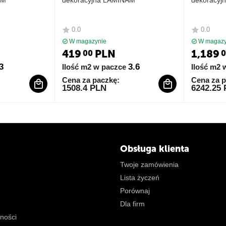
AM
dekoracyjna LAMINAM
dekoracyj
0.0
0.0
W magazynie
W magazy
419
PLN
1,189
00
0
3
3.6
Ilość m2 w paczce
Ilość m2 
Cena za paczkę:
Cena za p
1508.4 PLN
6242.25
Obsługa klienta
Twoje zamówienia
Lista życzeń
Porównaj
Dla firm
tności