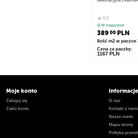
dekoracyjna LAMIN
0.0
W magazynie
389
PLN
00
Ilość m2 w paczce
Cena za paczkę:
1167 PLN
Moje konto
Informacje
Zaloguj się
O nas
Załóż konto
Kontakt z nami
Nasze marki
Mapa strony
Polityka prywa