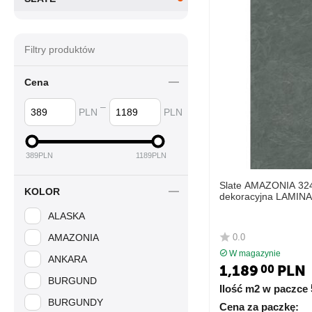
Filtry produktów
Cena
–
PLN
PLN
389
PLN
1189
PLN
Slate AMAZONIA 32
KOLOR
dekoracyjna LAMIN
ALASKA
0.0
AMAZONIA
W magazynie
ANKARA
1,189
PLN
00
BURGUND
Ilość m2 w paczce
BURGUNDY
Cena za paczkę: