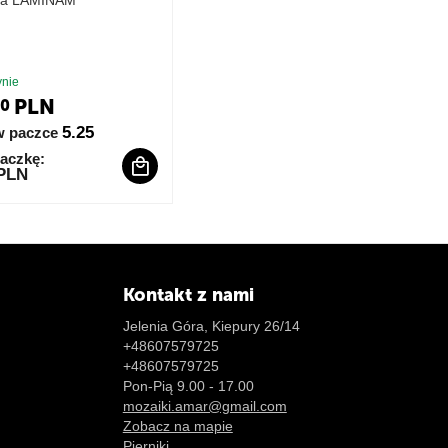
na LAMINAM
nie
PLN
0
5.25
w paczce
aczkę:
 PLN
Kontakt z nami
Jelenia Góra, Kiepury 26/14
+48607579725
+48607579725
Pon-Pią 9.00 - 17.00
mozaiki.amar@gmail.com
Zobacz na mapie
Pierniki