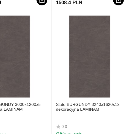
N
1508.4 PLN
RGUNDY 3000x1200x5
Slate BURGUNDY 3240x1620x12
na LAMINAM
dekoracyjna LAMINAM
0.0
nie
W magazynie