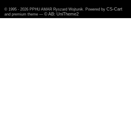
CS-Cart
© 1995 - 2026 PPHU AMAR Ryszard Wojtunik. Powered by
© AB: UniTheme2
and premium theme —