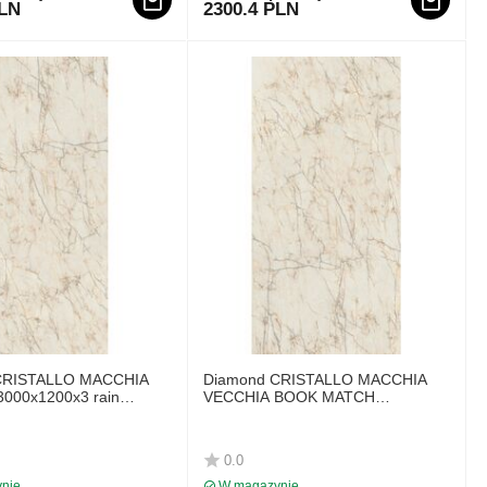
PLN
2300.4 PLN
CRISTALLO MACCHIA
Diamond CRISTALLO MACCHIA
000x1200x3 rain
VECCHIA BOOK MATCH
3240x1620x12 matowa LAMINAM
0.0
nie
W magazynie