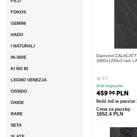
FILO
FOKOS
GEMINI
HADO
I NATURALI
Diamond CALACATT
IN-SIDE
3000x1200x3 rain 
KI NO BI
0.0
LEGNO VENEZJA
W magazynie
OSSIDO
459
PLN
00
Ilość m2 w paczce
OXIDE
Cena za paczkę:
1652.4 PLN
RARE
SETA
SLATE