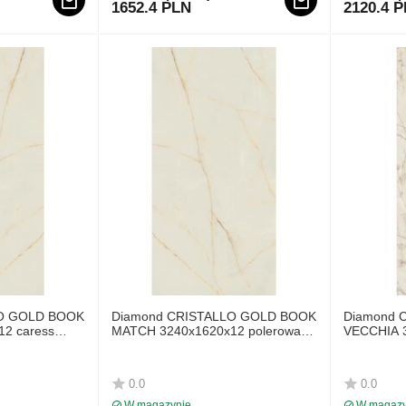
1652.4 PLN
2120.4 
LO GOLD BOOK
Diamond CRISTALLO GOLD BOOK
Diamond 
2 caress
MATCH 3240x1620x12 polerowana
VECCHIA 3
LAMINAM
LAMINAM
0.0
0.0
W magazynie
W magazy