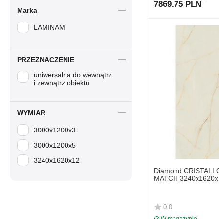
7869.75 PLN
Marka
LAMINAM
PRZEZNACZENIE
uniwersalna do wewnątrz
i zewnątrz obiektu
WYMIAR
3000x1200x3
3000x1200x5
3240x1620x12
Diamond CRISTAL
MATCH 3240x1620x1
LAMINAM
0.0
W magazynie