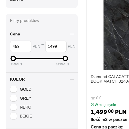
Filtry produktów
Cena
–
PLN
PLN
459
PLN
1499
PLN
Diamond CALACATT
KOLOR
BOOK MATCH 3240x
polerowana LAMIN
GOLD
0.0
GREY
W magazynie
NERO
1,499
PLN
00
BEIGE
Ilość m2 w paczce
Cena za paczkę: