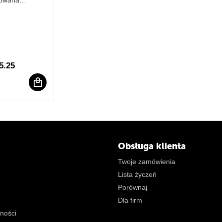
rowana
5.25
Obsługa klienta
Twoje zamówienia
Lista życzeń
Porównaj
Dla firm
tności