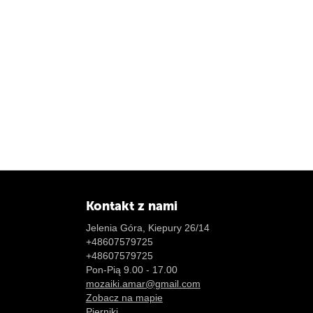
Kontakt z nami
Jelenia Góra, Kiepury 26/14
+48607579725
+48607579725
Pon-Pią 9.00 - 17.00
mozaiki.amar@gmail.com
Zobacz na mapie
Pierniki