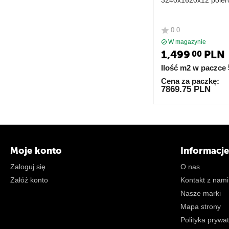
3240x1620x12 pole
LAMINAM
0.0
W magazynie
1,499
PLN
00
Ilość m2 w paczce
Cena za paczkę:
7869.75 PLN
Moje konto
Informacje
Zaloguj się
O nas
Załóż konto
Kontakt z nami
Nasze marki
Mapa strony
Polityka prywa