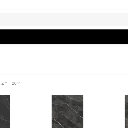
o Z
20