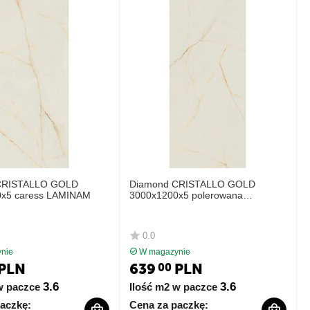
CRISTALLO GOLD
Diamond CRISTALLO GOLD
0x5 caress LAMINAM
3000x1200x5 polerowana
LAMINAM
0.0
nie
W magazynie
PLN
639
PLN
00
3.6
3.6
w paczce
Ilość m2 w paczce
aczkę:
Cena za paczkę: