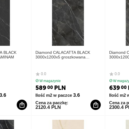
A BLACK
Diamond CALACATTA BLACK
Diamond 
LAMINAM
3000x1200x5 groszkowana
3000x1200
LAMINAM
LAMINAM
0.0
0.0
W magazynie
W magazy
589
PLN
639
00
00
3.6
3.6
Ilość m2 w paczce
Ilość m2 
Cena za paczkę:
Cena za p
2120.4 PLN
2300.4 