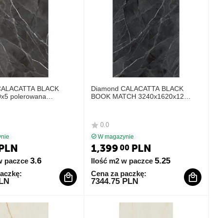
CALACATTA BLACK
Diamond CALACATTA BLACK
x5 polerowana
BOOK MATCH 3240x1620x12
groszkowana LAMINAM
0.0
nie
W magazynie
PLN
1,399
PLN
00
3.6
5.25
w paczce
Ilość m2 w paczce
aczkę:
Cena za paczkę:
PLN
7344.75 PLN