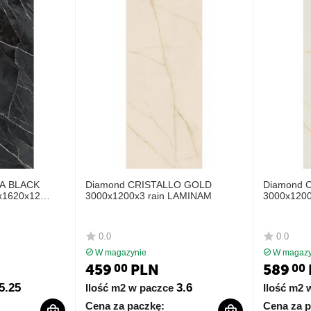
A BLACK
Diamond CRISTALLO GOLD
Diamond 
1620x12
3000x1200x3 rain LAMINAM
3000x120
AM
0.0
0.0
W magazynie
W magazy
459
PLN
589
00
00
5.25
3.6
Ilość m2 w paczce
Ilość m2 
Cena za paczkę:
Cena za p