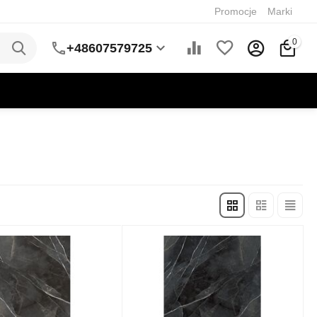
Promocje
Marki
0
+48607579725