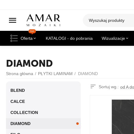
TOP
Oferta
KATALOGI - do pobrania
Wizualizacje
DIAMOND
Strona główna
/
PŁYTKI LAMINAM
/
DIAMOND
Sortuj wg.:
od A d
BLEND
CALCE
COLLECTION
DIAMOND