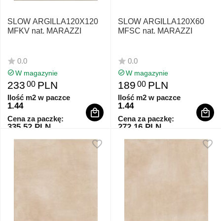
SLOW ARGILLA120X120
SLOW ARGILLA120X60
MFKV nat. MARAZZI
MFSC nat. MARAZZI
0.0
0.0
W magazynie
W magazynie
233
PLN
189
PLN
00
00
Ilość m2 w paczce
Ilość m2 w paczce
1.44
1.44
Cena za paczkę:
Cena za paczkę:
335.52 PLN
272.16 PLN