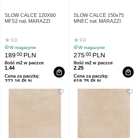
SLOW CALCE 120X60
SLOW CALCE 150x75
MFS2 nat. MARAZZI
MNEC nat. MARAZZI
0.0
0.0
W magazynie
W magazynie
189
PLN
275
PLN
00
00
Ilość m2 w paczce
Ilość m2 w paczce
1.44
2.25
Cena za paczkę:
Cena za paczkę:
272.16 PLN
618.75 PLN