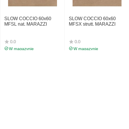
SLOW COCCIO 60x60
SLOW COCCIO 60x60
MFSL nat. MARAZZI
MFSX strutt. MARAZZI
0.0
0.0
W magazynie
W magazynie
164
PLN
164
PLN
00
00
Ilość m2 w paczce
Ilość m2 w paczce
1.08
1.08
Cena za paczkę:
Cena za paczkę:
177.12 PLN
177.12 PLN