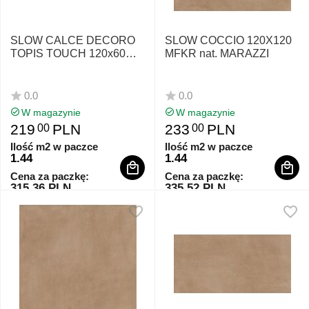
SLOW CALCE DECORO
SLOW COCCIO 120X120
TOPIS TOUCH 120x60
MFKR nat. MARAZZI
MM6V MARAZZI
0.0
0.0
W magazynie
W magazynie
219
PLN
233
PLN
00
00
Ilość m2 w paczce
Ilość m2 w paczce
1.44
1.44
Cena za paczkę:
Cena za paczkę:
315.36 PLN
335.52 PLN