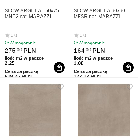
SLOW ARGILLA 150x75
SLOW ARGILLA 60x60
MNE2 nat. MARAZZI
MFSR nat. MARAZZI
0.0
0.0
W magazynie
W magazynie
275
PLN
164
PLN
00
00
Ilość m2 w paczce
Ilość m2 w paczce
2.25
1.08
Cena za paczkę:
Cena za paczkę:
618.75 PLN
177.12 PLN