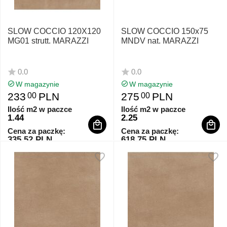
SLOW COCCIO 120X120
SLOW COCCIO 150x75
MG01 strutt. MARAZZI
MNDV nat. MARAZZI
0.0
0.0
W magazynie
W magazynie
233
PLN
275
PLN
00
00
Ilość m2 w paczce
Ilość m2 w paczce
1.44
2.25
Cena za paczkę:
Cena za paczkę:
335.52 PLN
618.75 PLN