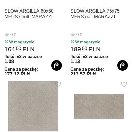
SLOW ARGILLA 60x60
SLOW ARGILLA 75x75
MFUS strutt. MARAZZI
MFRS nat. MARAZZI
0.0
0.0
W magazynie
W magazynie
164
PLN
189
PLN
00
00
Ilość m2 w paczce
Ilość m2 w paczce
1.08
1.13
Cena za paczkę:
Cena za paczkę:
177.12 PLN
213.57 PLN