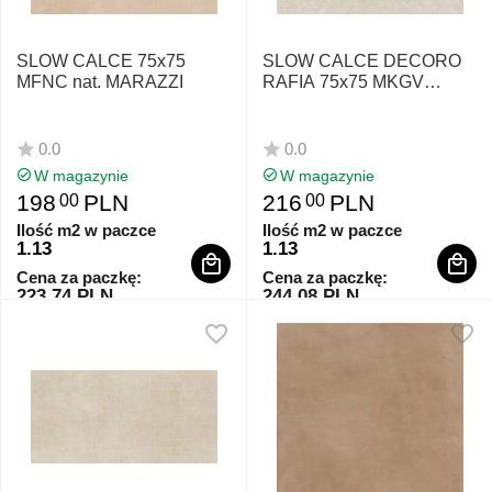
SLOW CALCE 75x75
SLOW CALCE DECORO
MFNC nat. MARAZZI
RAFIA 75x75 MKGV
MARAZZI
0.0
0.0
W magazynie
W magazynie
198
PLN
216
PLN
00
00
Ilość m2 w paczce
Ilość m2 w paczce
1.13
1.13
Cena za paczkę:
Cena za paczkę:
223.74 PLN
244.08 PLN