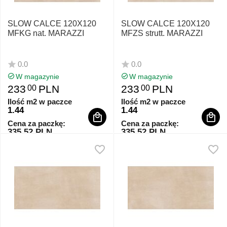
SLOW CALCE 120X120
SLOW CALCE 120X120
MFKG nat. MARAZZI
MFZS strutt. MARAZZI
0.0
0.0
W magazynie
W magazynie
233
PLN
233
PLN
00
00
Ilość m2 w paczce
Ilość m2 w paczce
1.44
1.44
Cena za paczkę:
Cena za paczkę:
335.52 PLN
335.52 PLN