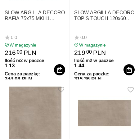
SLOW ARGILLA DECORO
SLOW ARGILLA DECORO
RAFIA 75x75 MKH1
TOPIS TOUCH 120x60
MARAZZI
MM7S MARAZZI
0.0
0.0
W magazynie
W magazynie
216
PLN
219
PLN
00
00
Ilość m2 w paczce
Ilość m2 w paczce
1.13
1.44
Cena za paczkę:
Cena za paczkę:
244.08 PLN
315.36 PLN