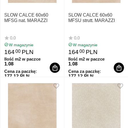
SLOW CALCE 60x60
SLOW CALCE 60x60
MFSG nat. MARAZZI
MFSU strutt. MARAZZI
0.0
0.0
W magazynie
W magazynie
164
PLN
164
PLN
00
00
Ilość m2 w paczce
Ilość m2 w paczce
1.08
1.08
Cena za paczkę:
Cena za paczkę:
177.12 PLN
177.12 PLN