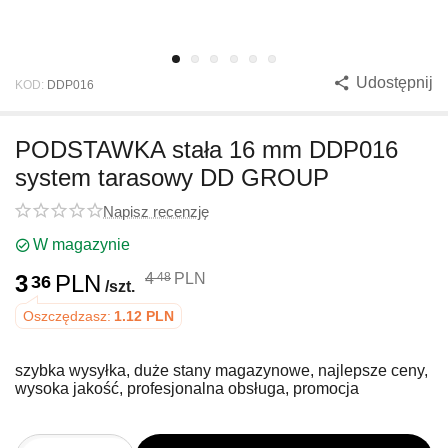
Udostępnij
KOD:
DDP016
PODSTAWKA stała 16 mm DDP016
system tarasowy DD GROUP
Napisz recenzję
W magazynie
3
PLN
4
PLN
48
36
/szt.
Oszczędzasz:
1.12
PLN
szybka wysyłka, duże stany magazynowe, najlepsze ceny,
wysoka jakość, profesjonalna obsługa, promocja