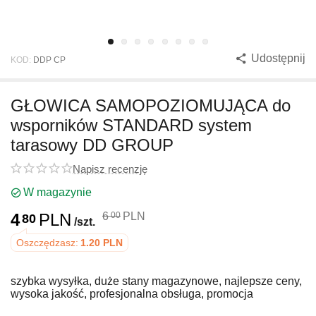
Udostępnij
KOD:
DDP CP
GŁOWICA SAMOPOZIOMUJĄCA do
wsporników STANDARD system
tarasowy DD GROUP
Napisz recenzję
W magazynie
4
PLN
6
PLN
00
80
/szt.
Oszczędzasz:
1.20
PLN
szybka wysyłka, duże stany magazynowe, najlepsze ceny,
wysoka jakość, profesjonalna obsługa, promocja