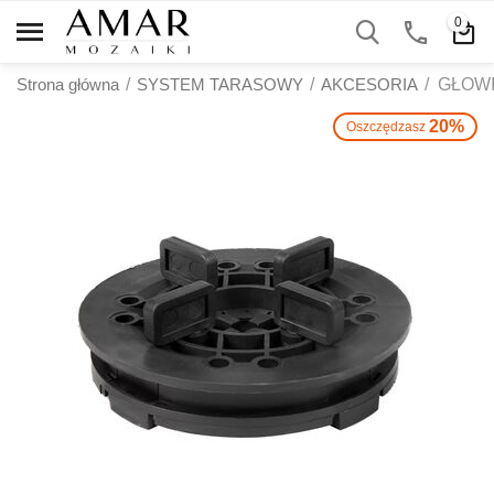
0
Strona główna
/
SYSTEM TARASOWY
/
AKCESORIA
/
GŁOWI
20%
Oszczędzasz