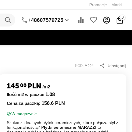
Promocje
Marki
0
+48607579725
Udostępnij
KOD:
M994
145
PLN
00
/m2
1.08
Ilość m2 w paczce
156.6 PLN
Cena za paczkę:
W magazynie
Szukasz idealnych płytek ceramicznych, które połączą styl z
funkcjonalnością?
Płytki ceramiczne MARAZZI
to