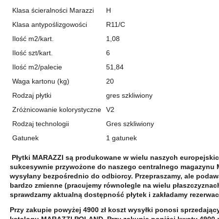
Klasa ścieralności Marazzi
H
Klasa antypoślizgowości
R11/C
Ilość m2/kart.
1,08
Ilość szt/kart.
6
Ilość m2/palecie
51,84
Waga kartonu (kg)
20
Rodzaj płytki
gres szkliwiony
Zróżnicowanie kolorystyczne
V2
Rodzaj technologii
Gres szkliwiony
Gatunek
1 gatunek
Płytki MARAZZI są produkowane w wielu naszych europejskich
sukcesywnie przywożone do naszego centralnego magazynu M
wysyłany bezpośrednio do odbiorcy. Przepraszamy, ale podaw
bardzo zmienne (pracujemy równolegle na wielu płaszczyznac
sprawdzamy aktualną dostępność płytek i zakładamy rezerwa
Przy zakupie powyżej 4900 zł koszt wysyłki ponosi sprzedają