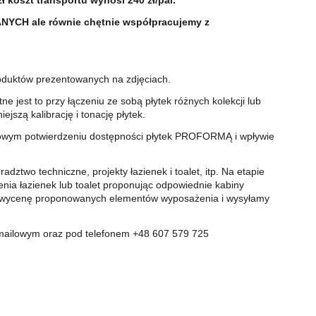
koszt transportu wynosi 240 zł/pal.
CH ale równie chętnie współpracujemy z
roduktów prezentowanych na zdjęciach.
ne jest to przy łączeniu ze sobą płytek różnych kolekcji lub
szą kalibrację i tonację płytek.
ilowym potwierdzeniu dostępności płytek PROFORMĄ i wpływie
two techniczne, projekty łazienek i toalet, itp. Na etapie
ia łazienek lub toalet proponując odpowiednie kabiny
my wycenę proponowanych elementów wyposażenia i wysyłamy
mailowym oraz pod telefonem +48 607 579 725