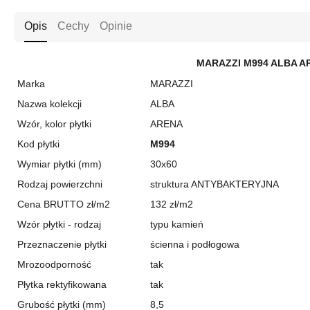
Opis
Cechy
Opinie
MARAZZI M994 ALBA AR
Marka
MARAZZI
Nazwa kolekcji
ALBA
Wzór, kolor płytki
ARENA
Kod płytki
M994
Wymiar płytki (mm)
30x60
Rodzaj powierzchni
struktura ANTYBAKTERYJNA
Cena BRUTTO zł/m2
132 zł/m2
Wzór płytki - rodzaj
typu kamień
Przeznaczenie płytki
ścienna i podłogowa
Mrozoodporność
tak
Płytka rektyfikowana
tak
Grubość płytki (mm)
8,5