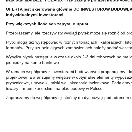
katalogu MARAZZI POLAND. Przy zakupie poniżej kwoty 4900 zł 
OFERTA jest skierowana głównie DO INWESTORÓW BUDOWLANY
indywidualnymi inwestorami.
Przy większych ilościach zapytaj o upust.
Przepraszamy, ale rzeczywisty wygląd płytek może się różnić od p
Płytki mogą też występować w różnych tonacjach i kalibracjach. Istot
formatów. Przy uzupełniających zamówieniach należy podać wcześniej
Wysyłka płytek następuje w czasie około 2-3 dni roboczych po ma
pieniędzy na konto bankowe.
W ramach współpracy z inwestorami budowlanymi proponujemy: doradz
projektowania aranżujemy wnętrze w optymalne elementy wyposażen
prysznicowe, umywalki, miski wc i akcesoria łazienkowe. Podaje
towary firmami kurierskimi na plac budowy w Polsce.
Zapraszamy do współpracy i jesteśmy do dyspozycji pod adresem 