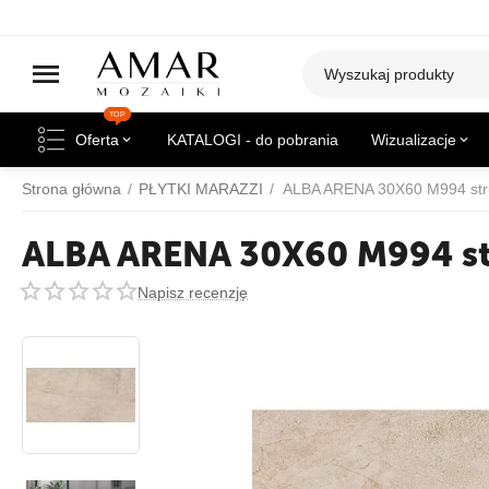
TOP
Oferta
KATALOGI - do pobrania
Wizualizacje
Strona główna
/
PŁYTKI MARAZZI
/
ALBA ARENA 30X60 M994 str
ALBA ARENA 30X60 M994 s
Napisz recenzję