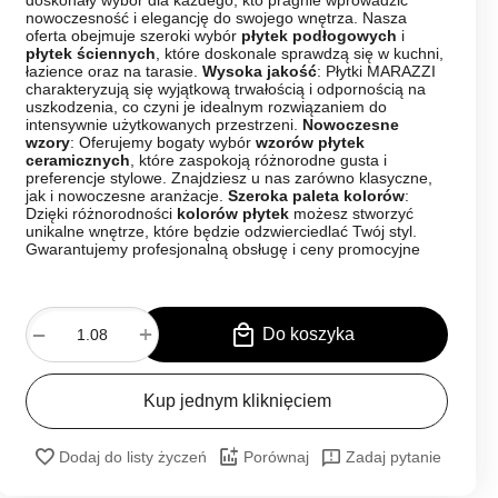
doskonały wybór dla każdego, kto pragnie wprowadzić
nowoczesność i elegancję do swojego wnętrza. Nasza
oferta obejmuje szeroki wybór
płytek podłogowych
i
płytek ściennych
, które doskonale sprawdzą się w kuchni,
łazience oraz na tarasie.
Wysoka jakość
: Płytki MARAZZI
charakteryzują się wyjątkową trwałością i odpornością na
uszkodzenia, co czyni je idealnym rozwiązaniem do
intensywnie użytkowanych przestrzeni.
Nowoczesne
wzory
: Oferujemy bogaty wybór
wzorów płytek
ceramicznych
, które zaspokoją różnorodne gusta i
preferencje stylowe. Znajdziesz u nas zarówno klasyczne,
jak i nowoczesne aranżacje.
Szeroka paleta kolorów
:
Dzięki różnorodności
kolorów płytek
możesz stworzyć
unikalne wnętrze, które będzie odzwierciedlać Twój styl.
Gwarantujemy profesjonalną obsługę i ceny promocyjne
+
−
Do koszyka
Kup jednym kliknięciem
Dodaj do listy życzeń
Porównaj
Zadaj pytanie