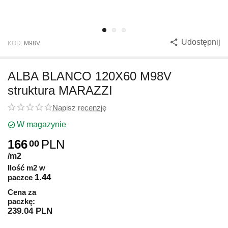
Udostępnij
KOD:
M98V
ALBA BLANCO 120X60 M98V
struktura MARAZZI
Napisz recenzję
W magazynie
166
PLN
00
/m2
Ilość m2 w
1.44
paczce
Cena za
paczkę:
239.04 PLN