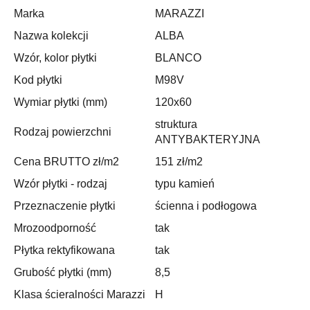
Marka
MARAZZI
Nazwa kolekcji
ALBA
Wzór, kolor płytki
BLANCO
Kod płytki
M98V
Wymiar płytki (mm)
120x60
struktura
Rodzaj powierzchni
ANTYBAKTERYJNA
Cena BRUTTO zł/m2
151 zł/m2
Wzór płytki - rodzaj
typu kamień
Przeznaczenie płytki
ścienna i podłogowa
Mrozoodporność
tak
Płytka rektyfikowana
tak
Grubość płytki (mm)
8,5
Klasa ścieralności Marazzi
H