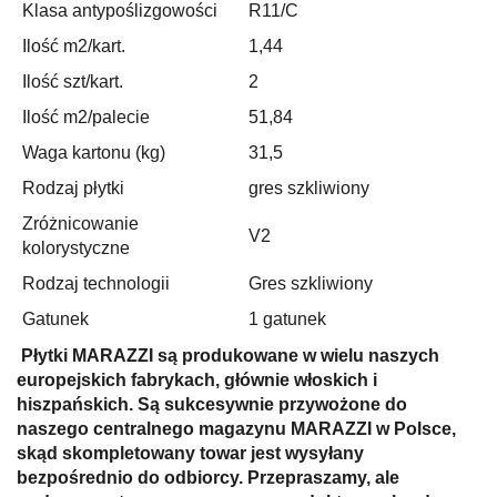
Klasa antypoślizgowości
R11/C
Ilość m2/kart.
1,44
Ilość szt/kart.
2
Ilość m2/palecie
51,84
Waga kartonu (kg)
31,5
Rodzaj płytki
gres szkliwiony
Zróżnicowanie
V2
kolorystyczne
Rodzaj technologii
Gres szkliwiony
Gatunek
1 gatunek
Płytki MARAZZI są produkowane w wielu naszych
europejskich fabrykach, głównie włoskich i
hiszpańskich. Są sukcesywnie przywożone do
naszego centralnego magazynu MARAZZI w Polsce,
skąd skompletowany towar jest wysyłany
bezpośrednio do odbiorcy. Przepraszamy, ale