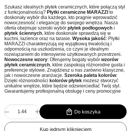
Szukasz idealnych płytek ceramicznych, które połączą styl
z funkcjonalnością?
Płytki ceramiczne MARAZZI
to
doskonały wybór dla każdego, kto pragnie wprowadzić
nowoczesność i elegancję do swojego wnętrza. Nasza
oferta obejmuje szeroki wybór
płytek podłogowych
i
płytek ściennych
, które doskonale sprawdzą się w
kuchni, łazience oraz na tarasie.
Wysoka jakość
: Płytki
MARAZZI charakteryzują się wyjątkową trwałością i
odpornością na uszkodzenia, co czyni je idealnym
rozwiązaniem do intensywnie użytkowanych przestrzeni.
Nowoczesne wzory
: Oferujemy bogaty wybór
wzorów
płytek ceramicznych
, które zaspokoją różnorodne gusta i
preferencje stylowe. Znajdziesz u nas zarówno klasyczne,
jak i nowoczesne aranżacje.
Szeroka paleta kolorów
:
Dzięki różnorodności
kolorów płytek
możesz stworzyć
unikalne wnętrze, które będzie odzwierciedlać Twój styl.
Gwarantujemy profesjonalną obsługę i ceny promocyjne
+
−
Do koszyka
Kup jednym kliknięciem