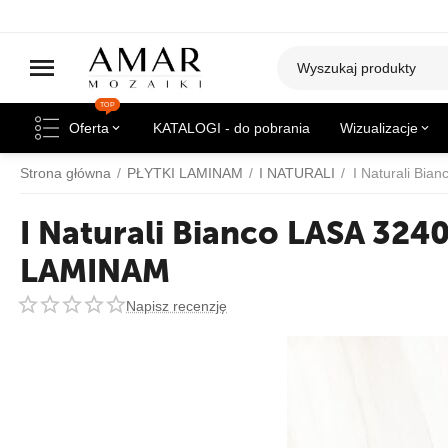
TOP
Oferta
KATALOGI - do pobrania
Wizualizacje
Strona główna
/
PŁYTKI LAMINAM
/
I NATURALI
/
I Naturali Bi
I Naturali Bianco LASA 32
LAMINAM
Napisz recenzję