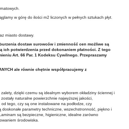
ormatowych.
glamy w górę do ilości m2 liczonych w pełnych sztukach płyt.
raz miasto dostawy.
zaburzenia dostaw surowców i zmienność cen możliwe są
 ich potwierdzenia przed dokonaniem płatności. Z tego
mieniu Art. 66 Par. 1 Kodeksu Cywilnego. Przepraszamy
YCH ale równie chętnie współpracujemy z
 zalety, dzięki czemu są idealnym wyborem okładziny ściennej i
zostały naturalne powierzchnie najwyższej jakości,
 od tego, czy są one instalowane na podłodze, czy
doskonałe parametry techniczne, wszechstronność, piękno i
ki Laminam są bezpieczne, higieniczne, idealne zarówno
anowaniem środowiska.