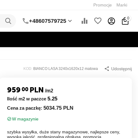
Promocje
Marki
0
+48607579725
Udostępnij
KOD:
BIANCO LASA 3240x1620x12 matowa
959
PLN
00
/m2
5.25
Ilość m2 w paczce
5034.75 PLN
Cena za paczkę:
W magazynie
szybka wysyłka, duże stany magazynowe, najlepsze ceny,
wysoka jakość, profesjonalna obsługa, promocja