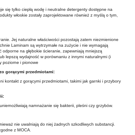
e się tylko ciepłą wodę i neutralne detergenty dostępne na
ukty włoskie zostały zaprojektowane również z myślą o tym,
anie. Jej naturalne właściwości pozostają zatem niezmienione
chnie Laminam są wytrzymałe na zużycie i nie wymagają
ć odporne na głębokie ścieranie, zapewniają mniejszą
ub lepszą wydajność w porównaniu z innymi naturalnymi (i
ny poziome i pionowe
dzo gorącymi przedmiotami:
 kontakt z gorącymi przedmiotami, takimi jak garnki i przybory
i:
iemożliwiają namnażanie się bakterii, pleśni czy grzybów.
ieważ nie uwalniają do niej żadnych szkodliwych substancji.
ą zgodne z MOCA.