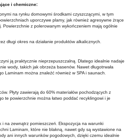
jące i chemiczne:
tępnymi na rynku domowymi środkami czyszczącymi, w tym
powierzchniach uporczywe plamy, jak również agresywne żrące
iej. Powierzchnie z polerowanym wykończeniem mają ogólnie
ez długi okres na działanie produktów alkalicznych.
yni ją praktycznie nieprzepuszczalną. Dlatego idealnie nadaje
nie wody, takich jak obrzeża basenów. Nawet długotrwała
ego Laminam można znaleźć również w SPA i saunach.
ów. Płyty zawierają do 60% materiałów pochodzących z
o te powierzchnie można łatwo poddać recyklingowi i je
i na zewnątrz pomieszczeń. Ekspozycja na warunki
zchni Laminam, które nie blakną, nawet gdy są wystawione na
 wody ani innych warunków pogodowych, dzięki czemu idealnie