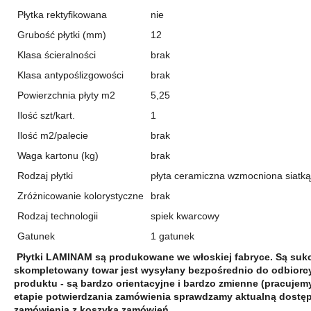
Płytka rektyfikowana
nie
Grubość płytki (mm)
12
Klasa ścieralności
brak
Klasa antypoślizgowości
brak
Powierzchnia płyty m2
5,25
Ilość szt/kart.
1
Ilość m2/palecie
brak
Waga kartonu (kg)
brak
Rodzaj płytki
płyta ceramiczna wzmocniona siatką
Zróżnicowanie kolorystyczne
brak
Rodzaj technologii
spiek kwarcowy
Gatunek
1 gatunek
Płytki LAMINAM są produkowane we włoskiej fabryce. Są su
skompletowany towar jest wysyłany bezpośrednio do odbiorc
produktu - są bardzo orientacyjne i bardzo zmienne (pracuje
etapie potwierdzania zamówienia sprawdzamy aktualną dostęp
zamówienia z koszyka zamówień.