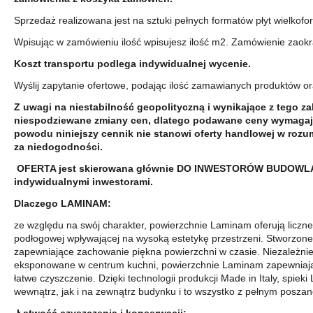
Sprzedaż realizowana jest na sztuki pełnych formatów płyt wielkof
Wpisując w zamówieniu ilość wpisujesz ilość m2. Zamówienie zaokrą
Koszt transportu podlega indywidualnej wycenie.
Wyślij zapytanie ofertowe, podając ilość zamawianych produktów o
Z uwagi na niestabilność geopolityczną i wynikające z tego 
niespodziewane zmiany cen, dlatego podawane ceny wymagają
powodu niniejszy cennik nie stanowi oferty handlowej w rozu
za niedogodności.
OFERTA jest skierowana głównie DO INWESTORÓW BUDOWLAN
indywidualnymi inwestorami.
Dlaczego LAMINAM:
ze względu na swój charakter, powierzchnie Laminam oferują liczne
podłogowej wpływającej na wysoką estetykę przestrzeni. Stworzone 
zapewniające zachowanie piękna powierzchni w czasie. Niezależnie
eksponowane w centrum kuchni, powierzchnie Laminam zapewniają 
łatwe czyszczenie. Dzięki technologii produkcji Made in Italy, spie
wewnątrz, jak i na zewnątrz budynku i to wszystko z pełnym posz