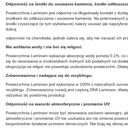
Odporność na środki do usuwania kamienia, środki odtłuszcza
Powierzchnia Laminam jest odporna na długotrwały kontakt z dos
środkami do odtłuszczania i usuwania kamienia. Na polerowanych 
środki czyszczące (w tym wybielacze) należy usuwać jak najszybc
dobrą
odporność na chemikalia, jednak zaleca się, aby nie narażać ich prz
Nie wchłania wody i nie boi się wilgoci:
Powierzchnia Laminam wykazuje absorpcję wody poniżej 0,1%, co cz
się do stosowania w środowiskach mokrych lub podatnych na działa
ekspozycja na wilgoć nie powoduje uszkodzenia powierzchni. Dlat
Zrównoważona i nadająca się do recyklingu:
Powierzchnia Laminam jest wykonana w 100% z naturalnych surowc
recyklingu. Zrównoważony rozwój jest częścią DNA Laminam, dlateg
odzyskać do powtórnej produkcji.
Odporność na warunki atmosferyczne i promienie UV:
Powierzchnia Laminam może być stosowana zarówno wewnątrz, jak 
atmosferyczne i promienie UV nie uszkadza ani nie zmienia powier
bezpośrednie działanie promieni słonecznych. Nie boją się słonej