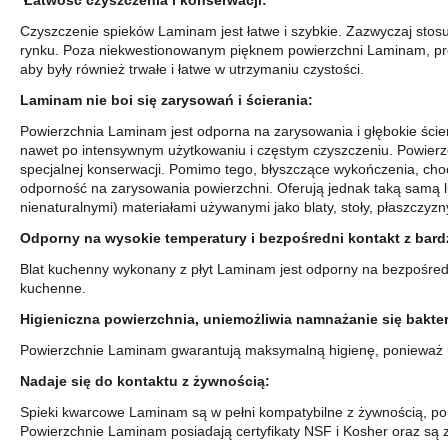
Łatwość czyszczenia i konserwacji:
Czyszczenie spieków Laminam jest łatwe i szybkie. Zazwyczaj stosuj
rynku. Poza niekwestionowanym pięknem powierzchni Laminam, prod
aby były również trwałe i łatwe w utrzymaniu czystości.
Laminam nie boi się zarysowań i ścierania:
Powierzchnia Laminam jest odporna na zarysowania i głębokie ścier
nawet po intensywnym użytkowaniu i częstym czyszczeniu. Powierz
specjalnej konserwacji. Pomimo tego, błyszczące wykończenia, cho
odporność na zarysowania powierzchni. Oferują jednak taką samą l
nienaturalnymi) materiałami używanymi jako blaty, stoły, płaszczyz
Odporny na wysokie temperatury i bezpośredni kontakt z bar
Blat kuchenny wykonany z płyt Laminam jest odporny na bezpośredni
kuchenne.
Higieniczna powierzchnia, uniemożliwia namnażanie się bakteri
Powierzchnie Laminam gwarantują maksymalną higienę, ponieważ un
Nadaje się do kontaktu z żywnością:
Spieki kwarcowe Laminam są w pełni kompatybilne z żywnością, pon
Powierzchnie Laminam posiadają certyfikaty NSF i Kosher oraz s